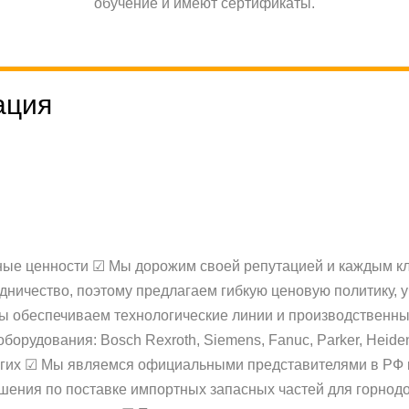
обучение и имеют сертификаты.
ация
ные ценности ☑ Мы дорожим своей репутацией и каждым кл
дничество, поэтому предлагаем гибкую ценовую политику,
Мы обеспечиваем технологические линии и производственн
орудования: Bosch Rexroth, Siemens, Fanuc, Parker, Heidenha
и других ☑ Мы являемся официальными представителями в Р
шения по поставке импортных запасных частей для горнод