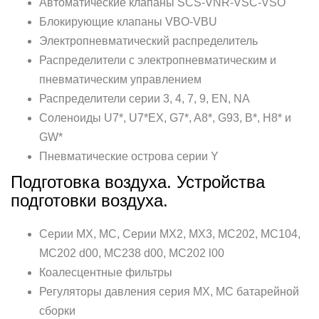
Автоматические клапаны SCS-VNR-VSC-VSO
Блокирующие клапаны VBO-VBU
Электропневматический распределитель
Распределители с электропневматическим и
пневматическим управлением
Распределители серии 3, 4, 7, 9, EN, NA
Соленоиды U7*, U7*EX, G7*, A8*, G93, B*, H8* и
GW*
Пневматические острова серии Y
Подготовка воздуха. Устройства
подготовки воздуха.
Серии MX, МC, Серии MX2, MX3, MC202, MC104,
МC202 d00, МC238 d00, МC202 l00
Коалесцентные фильтры
Регуляторы давления серия MX, МC батарейной
сборки