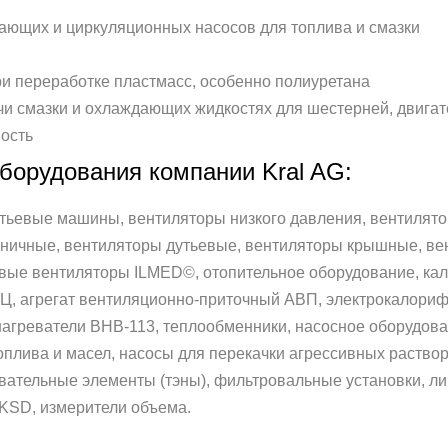
итающих и циркуляционных насосов для топлива и смазки
и переработке пластмасс, особенно полиуретана
чи смазки и охлаждающих жидкостях для шестерней, двигате
ость
борудования компании Kral AG:
тьевые машины, вентиляторы низкого давления, вентилято
ьничные, вентиляторы дутьевые, вентиляторы крышные, в
ые вентиляторы ILMED©, отопительное оборудование, ка
, агрегат вентиляционно-приточный АВП, электрокалориф
нагреватели ВНВ-113, теплообменники, насосное оборудова
топлива и масел, насосы для перекачки агрессивных раств
вательные элементы (тэны), фильтровальные установки, ли
KSD, измерители объема.